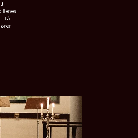
ed
illenes
til å
ører i