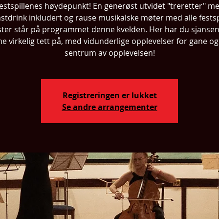
estspillenes høydepunkt! En generøst utvidet "treretter" m
stdrink inkludert og rause musikalske møter med alle festsp
ster står på programmet denne kvelden. Her har du sjansen 
 virkelig tett på, med vidunderlige opplevelser for gane og 
sentrum av opplevelsen!
Registreringen er lukket
Se andre arrangementer