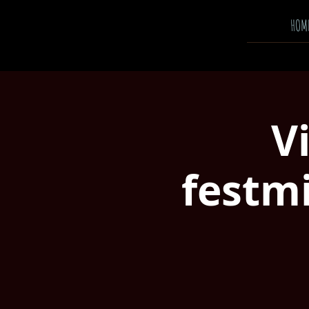
HOM
V
festm