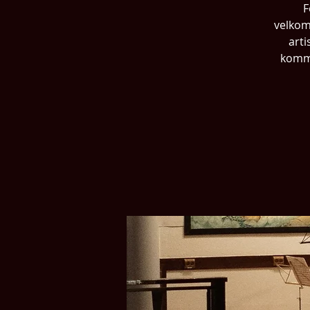
F
velkom
arti
komme