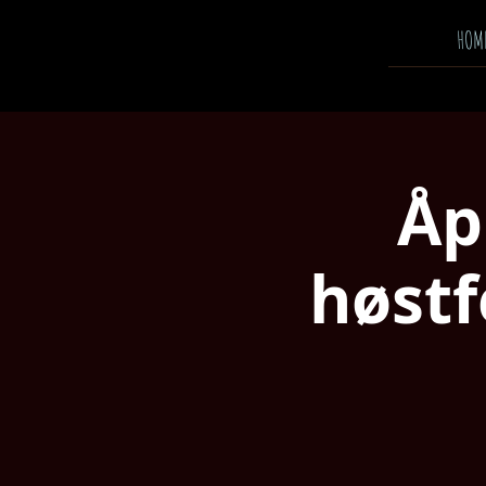
HOM
Åp
høstf