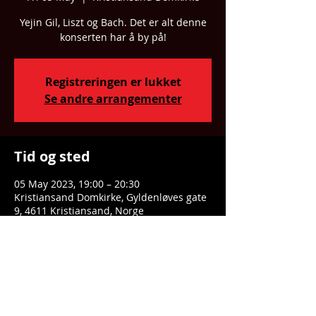
Yejin Gil, Liszt og Bach. Det er alt denne
konserten har å by på!
Registreringen er lukket
Se andre arrangementer
Tid og sted
05 May 2023, 19:00 – 20:30
Kristiansand Domkirke, Gyldenløves gate
9, 4611 Kristiansand, Norge
Dele denne eventen