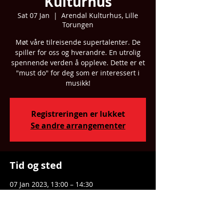
Kulturhus
Sat 07 Jan
  |  
Arendal Kulturhus, Lille
Torungen
Møt våre tilreisende supertalenter. De
spiller for oss og hverandre. En utrolig
spennende verden å oppleve. Dette er et
"must do" for deg som er interessert i
musikk!
Registreringen er lukket
Se andre arrangementer
Tid og sted
07 Jan 2023, 13:00 – 14:30
Arendal Kulturhus, Lille Torungen, Sam
Eydes Plass 2, 4836 Arendal, Norway