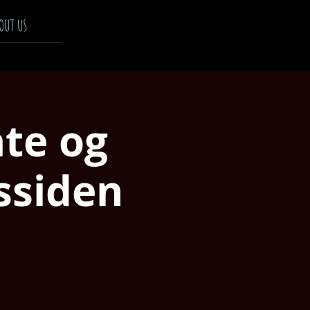
OUT US
te og
ssiden