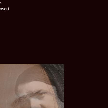
e
onsert