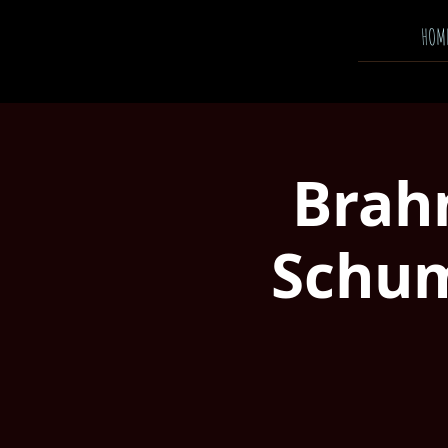
HOM
Brah
Schum