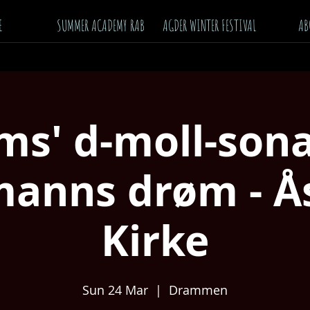
E
SUMMER ACADEMY RAB
AGDER WINTER FESTIVAL
AB
ms' d-moll-sona
anns drøm - Å
Kirke
Sun 24 Mar
  |  
Drammen