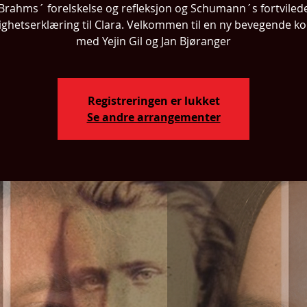
Brahms´ forelskelse og refleksjon og Schumann´s fortviled
ighetserklæring til Clara. Velkommen til en ny bevegende k
med Yejin Gil og Jan Bjøranger
Registreringen er lukket
Se andre arrangementer