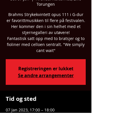
Torungen
Brahms Strykekvintett opus 111 i G-dur
er favorittmusikken til flere på festivalen.
Her kommer den i sin helhet med et
stjernegalleri av utøvere!
Fantastisk satt opp med to bratsjer og to
fioliner med celloen sentralt. "We simply
cant wait"
Registreringen er lukket
Se andre arrangementer
Tid og sted
07 Jan 2023, 17:00 – 18:00
Arendal Kulturhus, Lille Torungen, Sam
Eydes Plass 2, 4836 Arendal, Norway