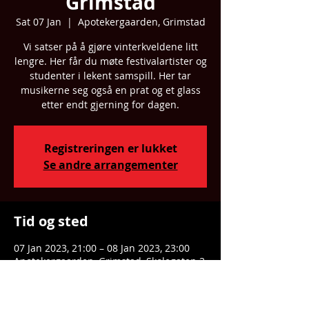
Grimstad
Sat 07 Jan
  |  
Apotekergaarden, Grimstad
Vi satser på å gjøre vinterkveldene litt
lengre. Her får du møte festivalartister og
studenter i lekent samspill. Her tar
musikerne seg også en prat og et glass
etter endt gjerning for dagen.
Registreringen er lukket
Se andre arrangementer
Tid og sted
07 Jan 2023, 21:00 – 08 Jan 2023, 23:00
Apotekergaarden, Grimstad, Skolegaten 3,
4876 Grimstad, Norway