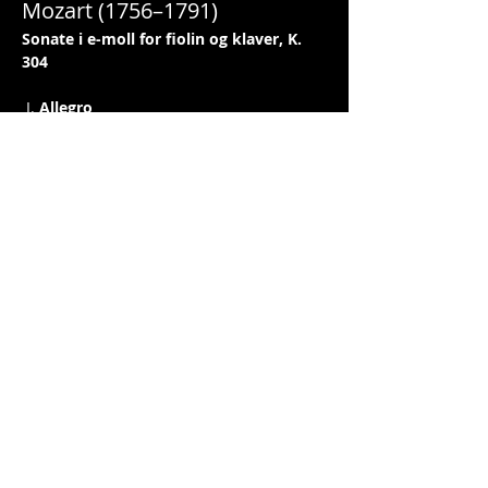
Mozart (1756–1791)
Sonate i e-moll for fiolin og klaver, K. 
304
 I. 
Allegro
 II. 
Tempo di Menuetto
Les mer >
Dele denne eventen
© 2019 CLASSIC IN THE CENTER